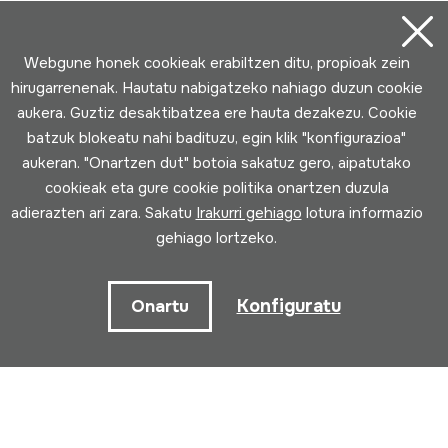
Webgune honek cookieak erabiltzen ditu, propioak zein
hirugarrenenak. Hautatu nabigatzeko nahiago duzun cookie
aukera. Guztiz desaktibatzea ere hauta dezakezu. Cookie
batzuk blokeatu nahi badituzu, egin klik "konfigurazioa"
aukeran. "Onartzen dut" botoia sakatuz gero, aipatutako
cookieak eta gure cookie politika onartzen duzula
adierazten ari zara. Sakatu
Irakurri gehiago
lotura informazio
gehiago lortzeko.
Konfiguratu
Onartu